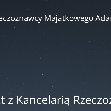
zeczoznawcy Majatkowego Ad
t z Kancelarią Rzecz