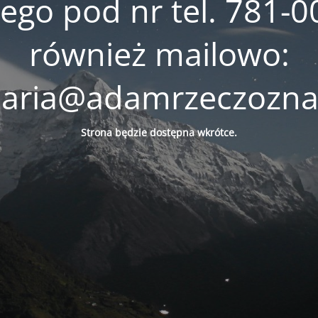
go pod nr tel. 781-0
również mailowo:
laria@adamrzeczozna
Strona będzie
dostępna
wkrótce.