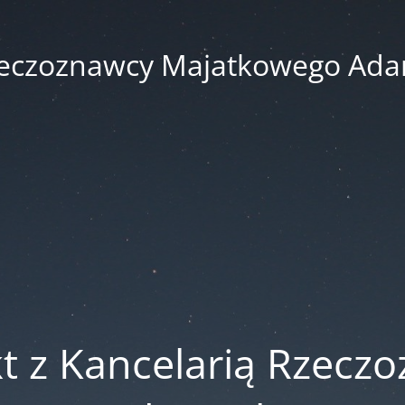
zeczoznawcy Majatkowego Ad
t z Kancelarią Rzecz