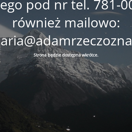
go pod nr tel. 781-0
również mailowo:
laria@adamrzeczozna
Strona będzie
dostępna
wkrótce.