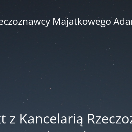
zeczoznawcy Majatkowego Ad
t z Kancelarią Rzecz