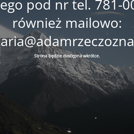
go pod nr tel. 781-0
również mailowo:
laria@adamrzeczozna
Strona będzie
dostępna
wkrótce.